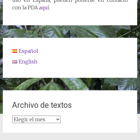
uso en España, pueden ponerse en contacto
con la PDA
aquí
.
Español
English
Archivo de textos
Archivo
de
textos