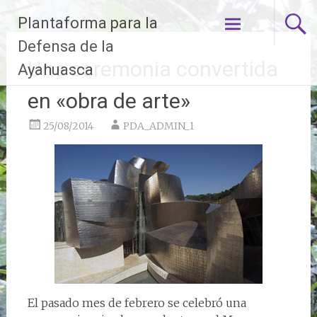
Ir
Plantaforma para la
al
contenido
Defensa de la
Una ceremonia convertida
Ayahuasca
en «obra de arte»
25/08/2014
PDA_ADMIN_1
El pasado mes de febrero se celebró una