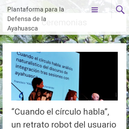
Ir
Plantaforma para la
al
contenido
Defensa de la
ceremonias
Ayahuasca
“Cuando el círculo habla”,
un retrato robot del usuario