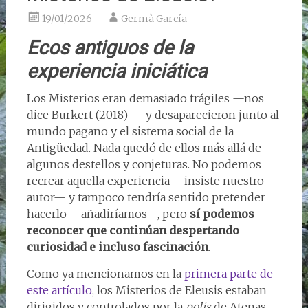
19/01/2026
Germà García
Ecos antiguos de la
experiencia iniciática
Los Misterios eran demasiado frágiles —nos
dice Burkert (2018) — y desaparecieron junto al
mundo pagano y el sistema social de la
Antigüedad. Nada quedó de ellos más allá de
algunos destellos y conjeturas. No podemos
recrear aquella experiencia —insiste nuestro
autor— y tampoco tendría sentido pretender
hacerlo —añadiríamos—, pero
sí podemos
reconocer que continúan despertando
curiosidad e incluso fascinación
.
Como ya mencionamos en la
primera parte de
este artículo
, los Misterios de Eleusis estaban
dirigidos y controlados por la
polis
de Atenas.