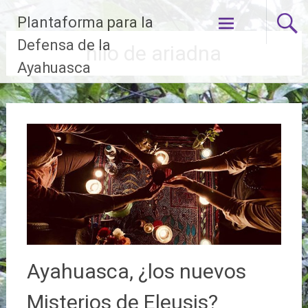
Ir
Plantaforma para la
al
contenido
Defensa de la
hilo de ariadna
Ayahuasca
Ayahuasca, ¿los nuevos
Misterios de Eleusis?