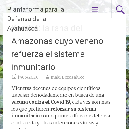
Ir
Plantaforma para la
al
contenido
Defensa de la
Kambó: la rana del
Ayahuasca
Amazonas cuyo veneno
refuerza el sistema
inmunitario
17/05/2020
Iñaki Berazaluce
Mientras decenas de equipos científicos
trabajan denodadamente en busca de una
vacuna contra el Covid-19
, cada vez son más
los que prefieren
reforzar su sistema
inmunitario
como primera línea de defensa
contra esta y otras infecciones víricas y