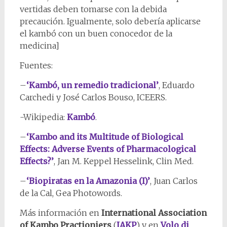
vertidas deben tomarse con la debida
precaución. Igualmente, solo debería aplicarse
el kambó con un buen conocedor de la
medicina]
Fuentes:
–
‘Kambó, un remedio tradicional’
, Eduardo
Carchedi y José Carlos Bouso, ICEERS.
-Wikipedia:
Kambó
.
–
‘Kambo and its Multitude of Biological
Effects: Adverse Events of Pharmacological
Effects?’
, Jan M. Keppel Hesselink, Clin Med.
–
‘Biopiratas en la Amazonia (I)’
, Juan Carlos
de la Cal, Gea Photowords.
Más información en
International Association
of Kambo Practioniers
(
IAKP
) y en
Volo di