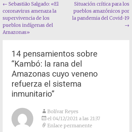
Navegación
←
Sebastião Salgado: «El
Situación crítica para los
coronavirus amenaza la
pueblos amazónicos por
de
supervivencia de los
la pandemia del Covid-19
la
pueblos indígenas del
→
entrada
Amazonas»
14 pensamientos sobre
“
Kambó: la rana del
Amazonas cuyo veneno
refuerza el sistema
inmunitario
”
Bolívar Reyes
el 04/12/2021 a las 21:37
Enlace permanente