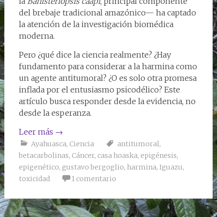
la
Banisteriopsis caapi
, principal componente
del brebaje tradicional amazónico— ha captado
la atención de la investigación biomédica
moderna.
Pero ¿qué dice la ciencia realmente? ¿Hay
fundamento para considerar a la harmina como
un agente antitumoral? ¿O es solo otra promesa
inflada por el entusiasmo psicodélico? Este
artículo busca responder desde la evidencia, no
desde la esperanza.
Leer más
→
Ayahuasca
,
Ciencia
antitumoral
,
betacarbolinas
,
Cáncer
,
casa hoaska
,
epigénesis
,
epigenético
,
gustavo bergoglio
,
harmina
,
Iguazu
,
toxicidad
1 comentario