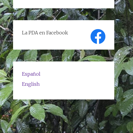
de
textos
La PDA en Facebook
Español
English