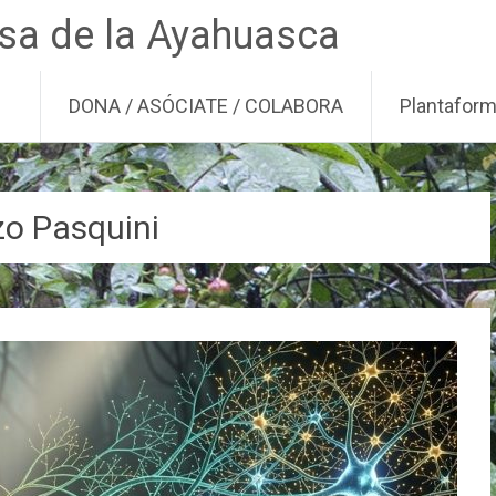
nsa de la Ayahuasca
DONA / ASÓCIATE / COLABORA
Plantafor
zo Pasquini