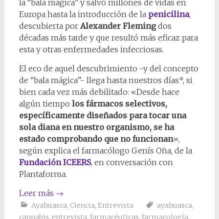
la “bala mágica” y salvó millones de vidas en
Europa hasta la introducción de la
penicilina
,
descubierta por
Alexander Fleming
dos
décadas más tarde y que resultó más eficaz para
esta y otras enfermedades infecciosas.
El eco de aquel descubrimiento -y del concepto
de “bala mágica”- llega hasta nuestros días*, si
bien cada vez más debilitado: «Desde hace
algún tiempo
los fármacos selectivos,
específicamente diseñados para tocar una
sola diana en nuestro organismo, se ha
estado comprobando que no funcionan
»,
según explica el farmacólogo Genís Oña, de la
Fundación ICEERS
, en conversación con
Plantaforma.
Leer más
→
Ayahuasca
,
Ciencia
,
Entrevista
ayahuasca
,
cannabis
,
entrevista
,
farmacéuticas
,
farmacología
,