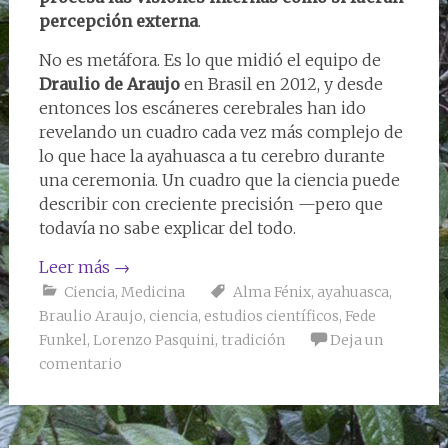
percepción externa
.
No es metáfora. Es lo que midió el equipo de
Draulio de Araujo
en Brasil en 2012, y desde
entonces los escáneres cerebrales han ido
revelando un cuadro cada vez más complejo de
lo que hace la ayahuasca a tu cerebro durante
una ceremonia. Un cuadro que la ciencia puede
describir con creciente precisión —pero que
todavía no sabe explicar del todo.
Leer más
→
Ciencia
,
Medicina
Alma Fénix
,
ayahuasca
,
Braulio Araujo
,
ciencia
,
estudios científicos
,
Fede
Funkel
,
Lorenzo Pasquini
,
tradición
Deja un
comentario