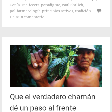
Genía Oña
,
iceers
,
paradigma
,
Paul Ehrlich
,
polifarmacología
,
principios activos
,
tradición
Deja un comentario
Que el verdadero chamán
dé un paso al frente