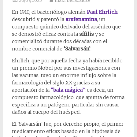
20/07/2023
Iñaki Berazaluce
En 1910, el bacteriólogo alemán
Paul Ehrlich
descubrió y patentó la
arsfenamina
, un
compuesto químico derivado del arsénico que
se demostró eficaz contra la
sífilis
y se
comercializó durante dos décadas con el
nombre comercial de
‘Salvarsán’
.
Ehrlich, que por aquella fecha ya había recibido
un premio Nobel por sus investigaciones con
las vacunas, tuvo un enorme influjo sobre la
farmacología del siglo XX gracias a su
aportación de la
“bala mágica”
: es decir, un
compuesto farmacológico, que apunta de forma
específica a un patógeno particular sin causar
daños al cuerpo del huésped.
El ‘Salvarsán’ fue, por derecho propio, el primer
medicamento eficaz basado en la hipótesis de