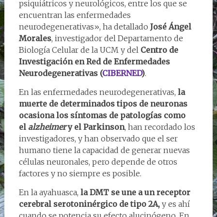
psiquiátricos y neurológicos, entre los que se
encuentran las enfermedades
neurodegenerativas», ha detallado
José Ángel
Morales
, investigador del Departamento de
Biología Celular de la UCM y del
Centro de
Investigación en Red de Enfermedades
Neurodegenerativas (
CIBERNED
)
.
En las enfermedades neurodegenerativas,
la
muerte de determinados tipos de neuronas
ocasiona los síntomas de patologías como
el
alzheimer
y el Parkinson
, han recordado los
investigadores, y han observado que el ser
humano tiene la capacidad de generar nuevas
células neuronales, pero depende de otros
factores y no siempre es posible.
En la ayahuasca,
la DMT se une a un receptor
cerebral serotoninérgico de tipo 2A,
y es ahí
cuando se potencia su efecto alucinógeno. En