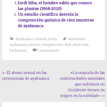
Jordi Riba, el hombre sabio que conoce
las plantas (1968-2020)
Un estudio científico desvela la
composición química de cien muestras
de ayahuasca
Ayahuasca
,
Ciencia
,
Posts
alzheimer
,
ayahuasca
,
ciencia
,
complutense
,
dmt
,
neuronas
,
Parkinson
1 comentario
Navegación
←
El abuso sexual en las
«La mayoría de las
ceremonias de ayahuasca
enfermedades mentales
de
que sufrimos en
la
Occidente tienen su
entrada
origen en la soledad»
→