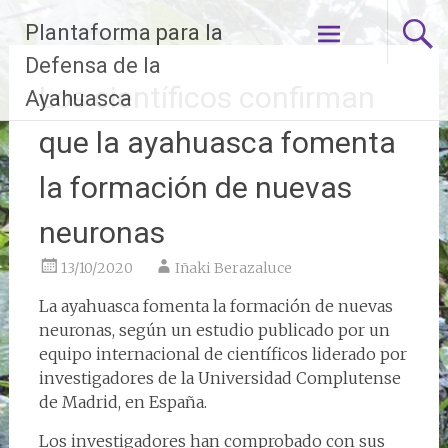
Ir
Plantaforma para la
al
contenido
Defensa de la
Los científicos confirman
Ayahuasca
que la ayahuasca fomenta
la formación de nuevas
neuronas
13/10/2020
Iñaki Berazaluce
La ayahuasca fomenta la formación de nuevas
neuronas, según un estudio publicado por un
equipo internacional de científicos liderado por
investigadores de la Universidad Complutense
de Madrid, en España.
Los investigadores han comprobado con sus