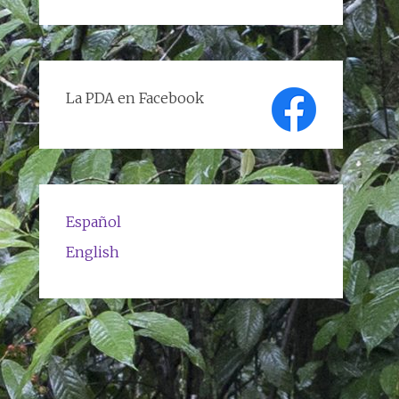
de
textos
La PDA en Facebook
Español
English