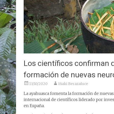
Los científicos confirman
formación de nuevas neu
13/10/2020
Iñaki Berazaluce
La ayahuasca fomenta la formación de nuevas
internacional de científicos liderado por inv
en España.