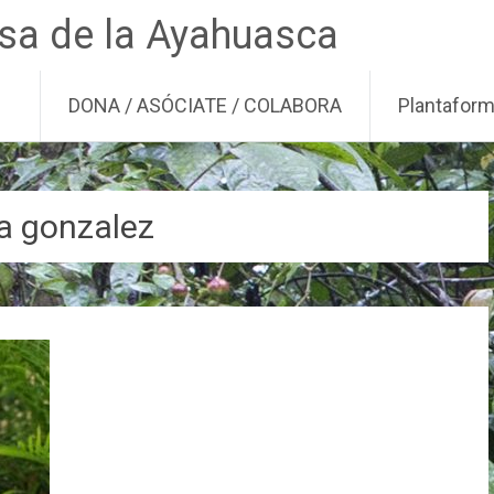
nsa de la Ayahuasca
DONA / ASÓCIATE / COLABORA
Plantafor
a gonzalez