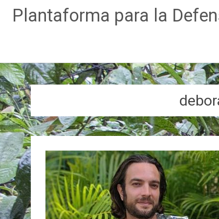
Plantaforma para la Defe
Ir
al
contenido
debor