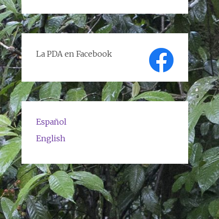
de
textos
La PDA en Facebook
Español
English