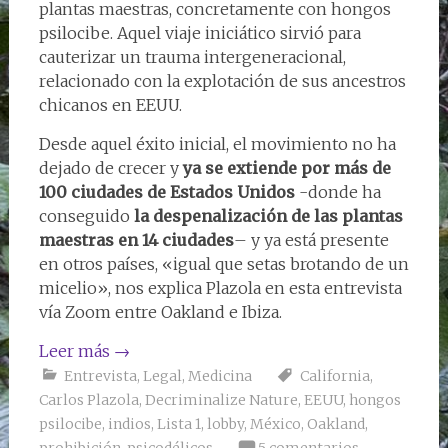
plantas maestras, concretamente con hongos
psilocibe. Aquel viaje iniciático sirvió para
cauterizar un trauma intergeneracional,
relacionado con la explotación de sus ancestros
chicanos en EEUU.
Desde aquel éxito inicial, el movimiento no ha
dejado de crecer y
ya se extiende por más de
100 ciudades de Estados Unidos
-donde ha
conseguido
la despenalización de las plantas
maestras en 14 ciudades
– y ya está presente
en otros países, «igual que setas brotando de un
micelio», nos explica Plazola en esta entrevista
vía Zoom entre Oakland e Ibiza.
Leer más
→
Entrevista
,
Legal
,
Medicina
California
,
Carlos Plazola
,
Decriminalize Nature
,
EEUU
,
hongos
psilocibe
,
indios
,
Lista 1
,
lobby
,
México
,
Oakland
,
prohibición
,
psicodélicos
5 comentarios