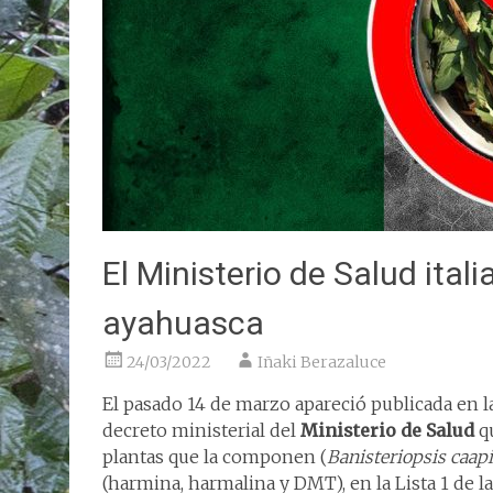
El Ministerio de Salud itali
ayahuasca
24/03/2022
Iñaki Berazaluce
El pasado 14 de marzo apareció publicada en l
decreto ministerial del
Ministerio de Salud
qu
plantas que la componen (
Banisteriopsis caap
(harmina, harmalina y DMT), en la Lista 1 de la