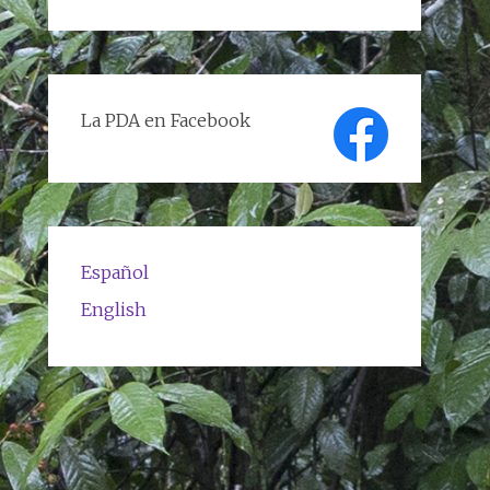
de
textos
La PDA en Facebook
Español
English