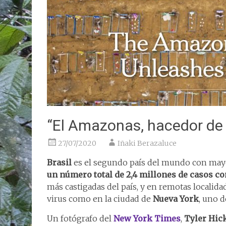
“El Amazonas, hacedor de 
27/07/2020
Iñaki Berazaluce
Brasil
es el segundo país del mundo con mayo
un número total de 2,4 millones de casos c
más castigadas del país, y en remotas locali
virus como en la ciudad de
Nueva York
, uno 
Un fotógrafo del
New York Times
,
Tyler Hic