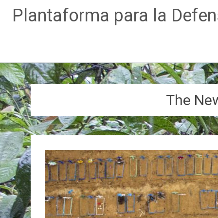
Plantaforma para la Defe
Ir
al
contenido
The New