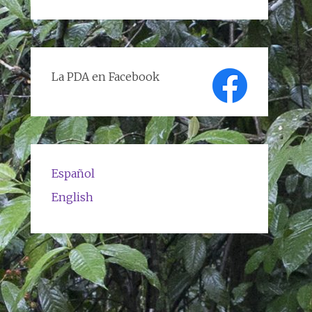
de
textos
La PDA en Facebook
Español
English