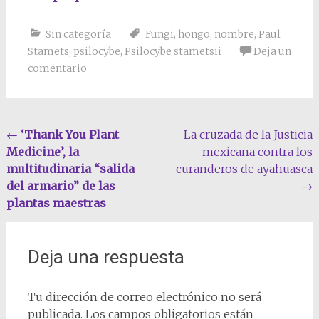
Sin categoría
Fungi
,
hongo
,
nombre
,
Paul
Stamets
,
psilocybe
,
Psilocybe stametsii
Deja un
comentario
Navegación
←
‘Thank You Plant
La cruzada de la Justicia
Medicine’, la
mexicana contra los
de
multitudinaria “salida
curanderos de ayahuasca
la
del armario” de las
→
entrada
plantas maestras
Deja una respuesta
Tu dirección de correo electrónico no será
publicada.
Los campos obligatorios están