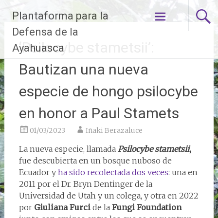
Ir
Plantaforma para la
al
contenido
Defensa de la
‘Psilocybe stametsii’:
Ayahuasca
Bautizan una nueva
especie de hongo psilocybe
en honor a Paul Stamets
01/03/2023
Iñaki Berazaluce
La nueva especie, llamada
Psilocybe stametsii
,
fue descubierta en un bosque nuboso de
Ecuador y
ha sido recolectada dos veces
: una en
2011 por el Dr. Bryn Dentinger de la
Universidad de Utah y un colega, y otra en 2022
por
Giuliana Furci
de la
Fungi Foundation