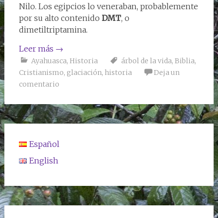
Nilo. Los egipcios lo veneraban, probablemente
por su alto contenido
DMT
, o
dimetiltriptamina.
Leer más
→
Ayahuasca
,
Historia
árbol de la vida
,
Biblia
,
Cristianismo
,
glaciación
,
historia
Deja un
comentario
Español
English