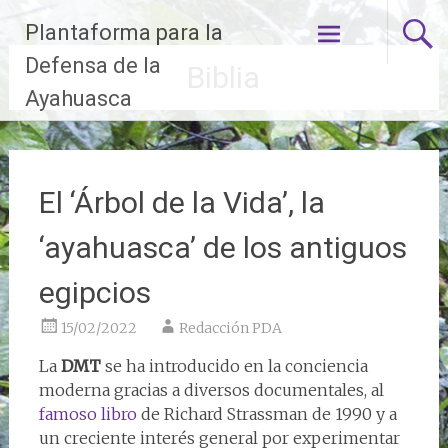
Ir
Plantaforma para la
al
contenido
Defensa de la
Biblia
Ayahuasca
El ‘Árbol de la Vida’, la
‘ayahuasca’ de los antiguos
egipcios
15/02/2022
Redacción PDA
La
DMT
se ha introducido en la conciencia
moderna gracias a diversos documentales, al
famoso libro
de Richard Strassman de 1990 y a
un creciente interés general por experimentar