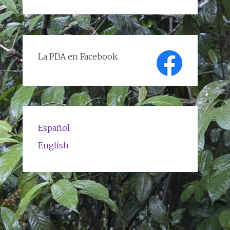
de
textos
La PDA en Facebook
Español
English