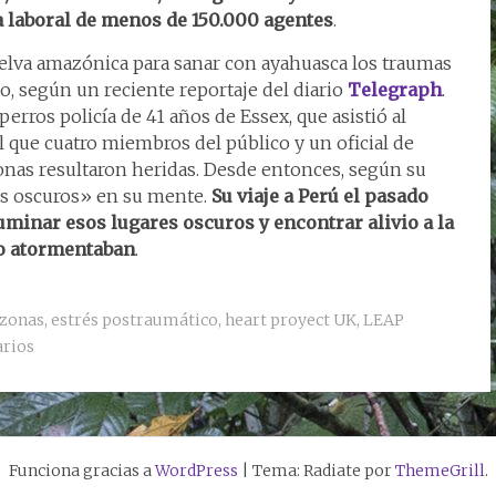
a laboral de menos de 150.000 agentes
.
 selva amazónica para sanar con ayahuasca los traumas
, según un reciente reportaje del diario
Telegraph
.
perros policía de 41 años de Essex, que asistió al
l que cuatro miembros del público y un oficial de
nas resultaron heridas. Desde entonces, según su
res oscuros» en su mente.
Su viaje a Perú el pasado
minar esos lugares oscuros y encontrar alivio a la
lo atormentaban
.
zonas
,
estrés postraumático
,
heart proyect UK
,
LEAP
rios
Funciona gracias a
WordPress
|
Tema: Radiate por
ThemeGrill
.