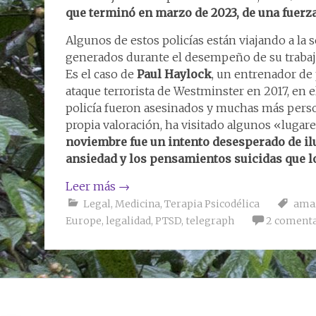
que terminó en marzo de 2023, de una fuerz
Algunos de estos policías están viajando a la
generados durante el desempeño de su trabajo
Es el caso de
Paul Haylock
, un entrenador de 
ataque terrorista de Westminster en 2017, en e
policía fueron asesinados y muchas más perso
propia valoración, ha visitado algunos «luga
noviembre fue un intento desesperado de ilu
ansiedad y los pensamientos suicidas que 
Leer más
→
Legal
,
Medicina
,
Terapia Psicodélica
ama
Europe
,
legalidad
,
PTSD
,
telegraph
2 comenta