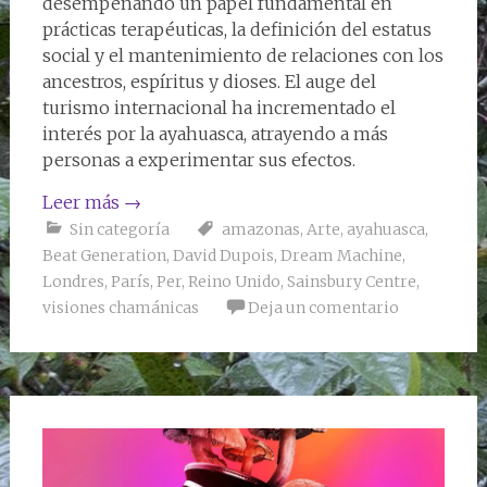
desempeñando un papel fundamental en
prácticas terapéuticas, la definición del estatus
social y el mantenimiento de relaciones con los
ancestros, espíritus y dioses. El auge del
turismo internacional ha incrementado el
interés por la ayahuasca, atrayendo a más
personas a experimentar sus efectos.
Leer más
→
Sin categoría
amazonas
,
Arte
,
ayahuasca
,
Beat Generation
,
David Dupois
,
Dream Machine
,
Londres
,
París
,
Per
,
Reino Unido
,
Sainsbury Centre
,
visiones chamánicas
Deja un comentario