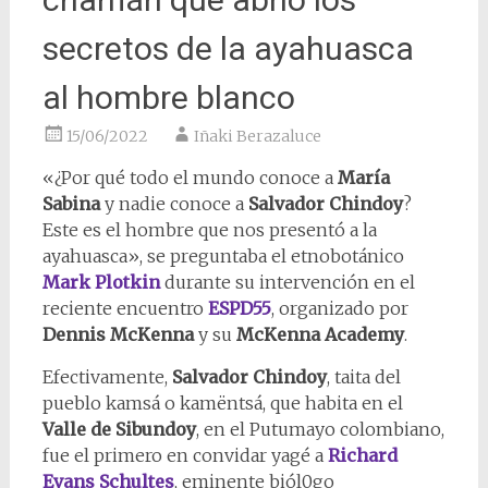
secretos de la ayahuasca
al hombre blanco
15/06/2022
Iñaki Berazaluce
«¿Por qué todo el mundo conoce a
María
Sabina
y nadie conoce a
Salvador Chindoy
?
Este es el hombre que nos presentó a la
ayahuasca», se preguntaba el etnobotánico
Mark Plotkin
durante su intervención en el
reciente encuentro
ESPD55
, organizado por
Dennis McKenna
y su
McKenna Academy
.
Efectivamente,
Salvador Chindoy
, taita del
pueblo kamsá o kamëntsá, que habita en el
Valle de Sibundoy
, en el Putumayo colombiano,
fue el primero en convidar yagé a
Richard
Evans Schultes
, eminente biól0go