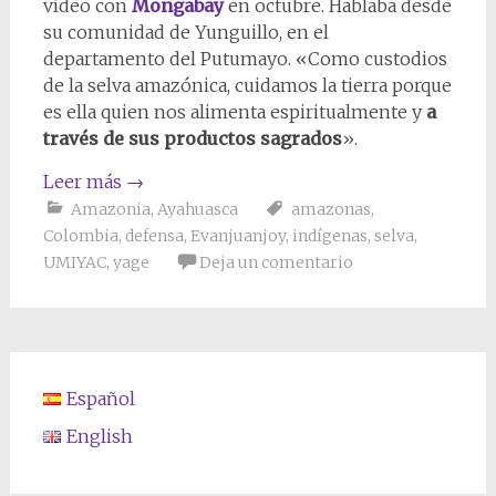
vídeo con
Mongabay
en octubre. Hablaba desde
su comunidad de Yunguillo, en el
departamento del Putumayo. «Como custodios
de la selva amazónica, cuidamos la tierra porque
es ella quien nos alimenta espiritualmente y
a
través de sus productos sagrados
».
Leer más
→
Amazonia
,
Ayahuasca
amazonas
,
Colombia
,
defensa
,
Evanjuanjoy
,
indígenas
,
selva
,
UMIYAC
,
yage
Deja un comentario
Español
English