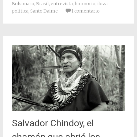
Bolsonaro
,
Brasil
,
entrevista
,
himnorio
,
ibiza
,
política
,
Santo Daime
1 comentario
Salvador Chindoy, el
chamán que abrió los