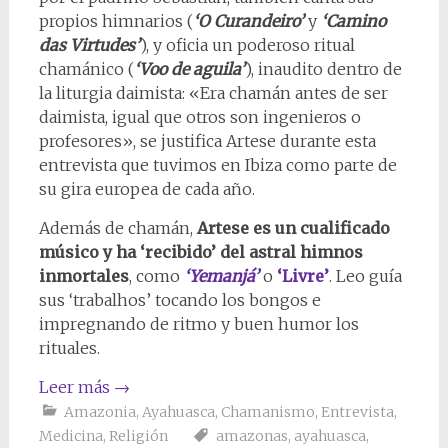
propios himnarios (
‘O Curandeiro’
y
‘Camino
das Virtudes’
), y oficia un poderoso ritual
chamánico (
‘Voo de aguila’
), inaudito dentro de
la liturgia daimista: «Era chamán antes de ser
daimista, igual que otros son ingenieros o
profesores», se justifica Artese durante esta
entrevista que tuvimos en Ibiza como parte de
su gira europea de cada año.
Además de chamán,
Artese es un cualificado
músico y ha ‘recibido’ del astral himnos
inmortales
, como
‘Yemanjá’
o
‘Livre’
. Leo guía
sus ‘trabalhos’ tocando los bongos e
impregnando de ritmo y buen humor los
rituales.
Leer más
→
Amazonia
,
Ayahuasca
,
Chamanismo
,
Entrevista
,
Medicina
,
Religión
amazonas
,
ayahuasca
,