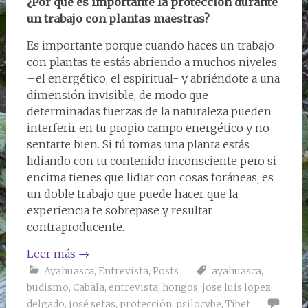
¿Por qué es importante la protección durante
un trabajo con plantas maestras?
Es importante porque cuando haces un trabajo
con plantas te estás abriendo a muchos niveles
–el energético, el espiritual- y abriéndote a una
dimensión invisible, de modo que
determinadas fuerzas de la naturaleza pueden
interferir en tu propio campo energético y no
sentarte bien. Si tú tomas una planta estás
lidiando con tu contenido inconsciente pero si
encima tienes que lidiar con cosas foráneas, es
un doble trabajo que puede hacer que la
experiencia te sobrepase y resultar
contraproducente.
Leer más
→
Ayahuasca
,
Entrevista
,
Posts
ayahuasca
,
budismo
,
Cabala
,
entrevista
,
hongos
,
jose luis lopez
delgado
,
josé setas
,
protección
,
psilocybe
,
Tibet