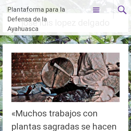
Ir
Plantaforma para la
al
contenido
Defensa de la
jose luis lopez delgado
Ayahuasca
«Muchos trabajos con
plantas sagradas se hacen