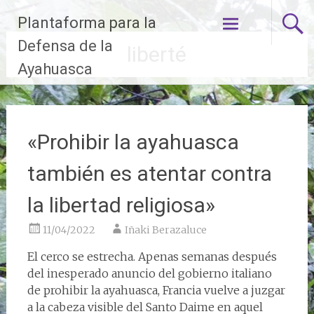
Ir
Plantaforma para la
al
contenido
Defensa de la
liberté
Ayahuasca
«Prohibir la ayahuasca
también es atentar contra
la libertad religiosa»
11/04/2022
Iñaki Berazaluce
El cerco se estrecha. Apenas semanas después
del inesperado anuncio del gobierno italiano
de prohibir la ayahuasca, Francia vuelve a juzgar
a la cabeza visible del Santo Daime en aquel