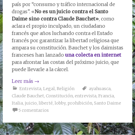
país por “consumo y tráfico internacional de
drogas”. «
No es un juicio contra el Santo
Daime sino contra Claude Bauchet»
, como
aclara el propio inculpado, un ciudadano
francés que años luchando contra el Estado
francés por garantizar la libertad religiosa que
ampara su constitución. Bauchet y los daimistas
franceses han lanzado
una colecta en internet
para afrontar las costas del próximo juicio, que
puede llevarle a la cárcel.
Leer más
→
Entrevista
,
Legal
,
Religión
ayahuasca
,
Claude Bauchet
,
Constitución
,
entrevista
,
Francia
,
Italia
,
juicio
,
liberté
,
lobby
,
prohibición
,
Santo Daime
5 comentarios