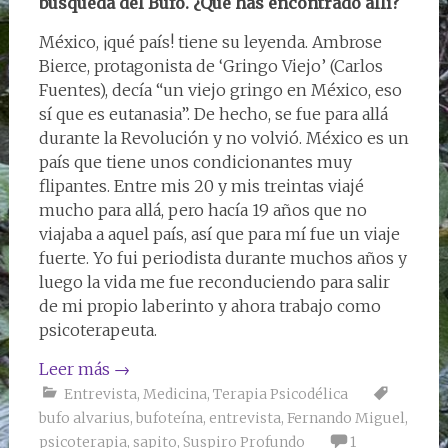
búsqueda del Bufo. ¿Qué has encontrado allí?
México, ¡qué país! tiene su leyenda. Ambrose
Bierce, protagonista de ‘Gringo Viejo’ (Carlos
Fuentes), decía “un viejo gringo en México, eso
sí que es eutanasia”. De hecho, se fue para allá
durante la Revolución y no volvió. México es un
país que tiene unos condicionantes muy
flipantes. Entre mis 20 y mis treintas viajé
mucho para allá, pero hacía 19 años que no
viajaba a aquel país, así que para mí fue un viaje
fuerte. Yo fui periodista durante muchos años y
luego la vida me fue reconduciendo para salir
de mi propio laberinto y ahora trabajo como
psicoterapeuta.
Leer más
→
Entrevista
,
Medicina
,
Terapia Psicodélica
bufo alvarius
,
bufoteína
,
entrevista
,
Fernando Miguel
,
psicoterapia
,
sapito
,
Suspiro Profundo
1