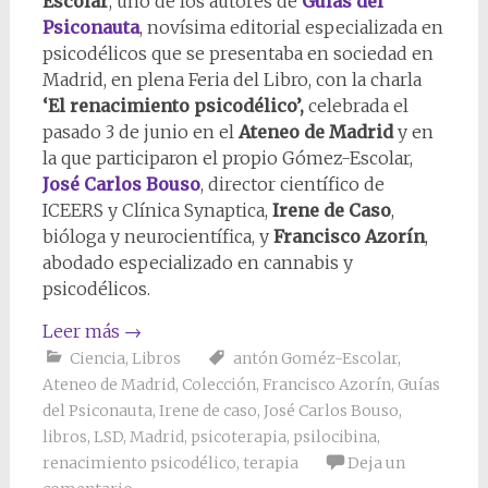
Escolar
, uno de los autores de
Guías del
Psiconauta
, novísima editorial especializada en
psicodélicos que se presentaba en sociedad en
Madrid, en plena Feria del Libro, con la charla
‘El renacimiento psicodélico’,
celebrada el
pasado 3 de junio en el
Ateneo de Madrid
y en
la que participaron el propio Gómez-Escolar,
José Carlos Bouso
, director científico de
ICEERS y Clínica Synaptica,
Irene de Caso
,
bióloga y neurocientífica, y
Francisco Azorín
,
abodado especializado en cannabis y
psicodélicos.
Leer más
→
Ciencia
,
Libros
antón Goméz-Escolar
,
Ateneo de Madrid
,
Colección
,
Francisco Azorín
,
Guías
del Psiconauta
,
Irene de caso
,
José Carlos Bouso
,
libros
,
LSD
,
Madrid
,
psicoterapia
,
psilocibina
,
renacimiento psicodélico
,
terapia
Deja un