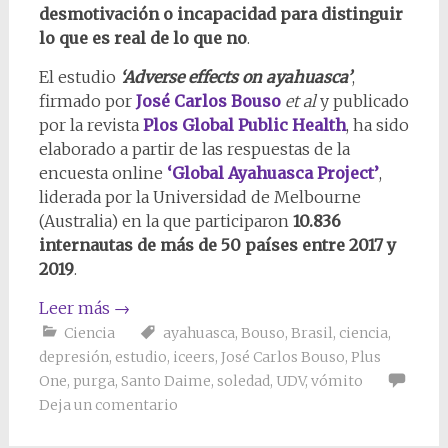
desmotivación o incapacidad para distinguir
lo que es real de lo que no
.
El estudio
‘Adverse effects on ayahuasca’
,
firmado por
José Carlos Bouso
et al
y publicado
por la revista
Plos Global Public Health
, ha sido
elaborado a partir de las respuestas de la
encuesta online
‘Global Ayahuasca Project’
,
liderada por la Universidad de Melbourne
(Australia) en la que participaron
10.836
internautas de más de 50 países entre 2017 y
2019
.
Leer más
→
Ciencia
ayahuasca
,
Bouso
,
Brasil
,
ciencia
,
depresión
,
estudio
,
iceers
,
José Carlos Bouso
,
Plus
One
,
purga
,
Santo Daime
,
soledad
,
UDV
,
vómito
Deja un comentario