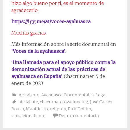
hizo algo bueno por ti, es el momento de
agradecerlo.
https://igg.me/at/voces-ayahuasca
Muchas gracias.
Más información sobre la serie documental en
‘Voces de la ayahuasca’
.
‘
Una llamada para el apoyo público contra la
demonización actual de las prácticas de
ayahuasca en España
’
, Chacruna.net, 5 de
enero de 2023.
Activismo
,
Ayahuasca
,
Documentales
,
Legal
bia labate
,
chacruna
,
crowdfunding
,
José Carlos
Bouso
,
Manifiesto
,
religión
,
Rick Doblin
,
sensacionalismo
Deja un comentario