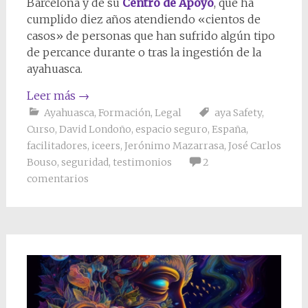
Barcelona y de su
Centro de Apoyo
, que ha
cumplido diez años atendiendo «cientos de
casos» de personas que han sufrido algún tipo
de percance durante o tras la ingestión de la
ayahuasca.
Leer más
→
Ayahuasca
,
Formación
,
Legal
aya Safety
,
Curso
,
David Londoño
,
espacio seguro
,
España
,
facilitadores
,
iceers
,
Jerónimo Mazarrasa
,
José Carlos
Bouso
,
seguridad
,
testimonios
2
comentarios