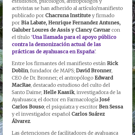
estudiosos, psicólogos, antropólogos y
activistas se han adherido al artículo/manifiesto
publicado por
Chacruna Institute
y firmado
por
Bia Labate, Henrique Fernandez Antunes,
Galuber Loures de Assis y Clancy Cavnar
con
el título
‘
Una llamada para el apoyo público
contra la demonización actual de las
prácticas de ayahuasca en España
’
.
Entre los firmantes del manifiesto están
Rick
Doblin
, fundador de MAPS;
David Bronner
,
CEO de Dr. Bronner; el antropólogo
Edward
MacRae
, destacado estudioso del culto del
Santo Daime;
Helle Kaasik
, investigadora de la
Ayahuasca; el doctor en Farmacología
José
Carlos Bouso
; el psiquiatra y escritor
Ben Sessa
y el investigador español
Carlos Suárez
Álvarez
.
Las detenciones de facilitadores de ayahuasca