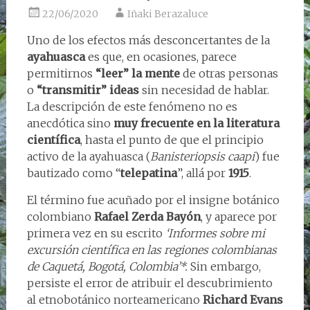
22/06/2020
Iñaki Berazaluce
Uno de los efectos más desconcertantes de la
ayahuasca
es que, en ocasiones, parece
permitirnos
“leer” la mente
de otras personas
o
“transmitir” ideas
sin necesidad de hablar.
La descripción de este fenómeno no es
anecdótica sino
muy frecuente en la literatura
científica
, hasta el punto de que el principio
activo de la ayahuasca (
Banisteriopsis caapi
) fue
bautizado como “
telepatina
”, allá por
1915
.
El término fue acuñado por el insigne botánico
colombiano
Rafael Zerda Bayón
, y aparece por
primera vez en su escrito
‘Informes sobre mi
excursión científica en las regiones colombianas
de Caquetá, Bogotá, Colombia’*.
Sin embargo,
persiste el error de atribuir el descubrimiento
al etnobotánico norteamericano
Richard Evans