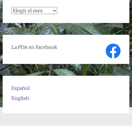
Archivo
de
textos
La PDA en Facebook
Español
English