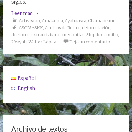
siglos.
Leer más
→
Activismo
,
Amazonia
,
Ayahuasca
,
Chamanismo
ASOMASHK
,
Centros de Retiro
,
deforestación
,
doctores
,
extractivismo
,
menonitas
,
Shipibo-conibo
,
Ucayali
,
Walter López
Deja un comentario
Español
English
Archivo de textos