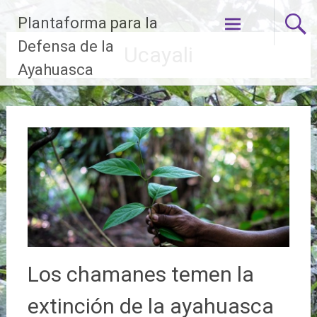
Ir
Plantaforma para la
al
contenido
Defensa de la
Ucayali
Ayahuasca
Los chamanes temen la
extinción de la ayahuasca