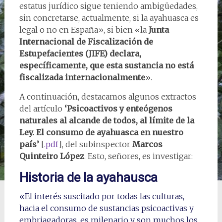
estatus jurídico sigue teniendo ambigüedades,
sin concretarse, actualmente, si la ayahuasca es
legal o no en España», si bien «la
Junta
Internacional de Fiscalización de
Estupefacientes (JIFE) declara,
específicamente, que esta sustancia no está
fiscalizada internacionalmente
».
A continuación, destacamos algunos extractos
del artículo
‘Psicoactivos y enteógenos
naturales al alcande de todos, al límite de la
Ley. El consumo de ayahuasca en nuestro
país’
[
.pdf
], del subinspector
Marcos
Quinteiro López
. Esto, señores, es investigar:
Historia de la ayahausca
«El interés suscitado por todas las culturas,
hacia el consumo de sustancias psicoactivas y
embriagadoras, es milenario y son muchos los