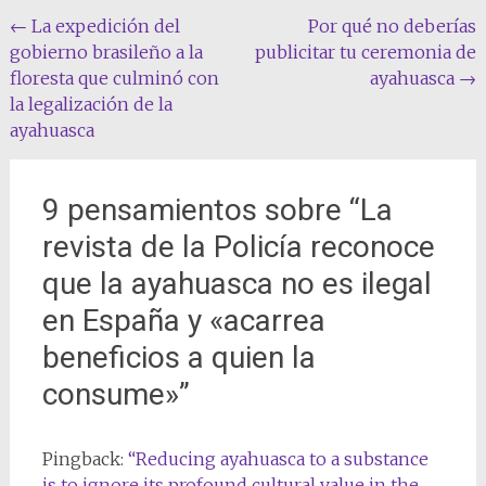
Navegación
←
La expedición del
Por qué no deberías
gobierno brasileño a la
publicitar tu ceremonia de
de
floresta que culminó con
ayahuasca
→
la
la legalización de la
entrada
ayahuasca
9 pensamientos sobre “
La
revista de la Policía reconoce
que la ayahuasca no es ilegal
en España y «acarrea
beneficios a quien la
consume»
”
Pingback:
“Reducing ayahuasca to a substance
is to ignore its profound cultural value in the