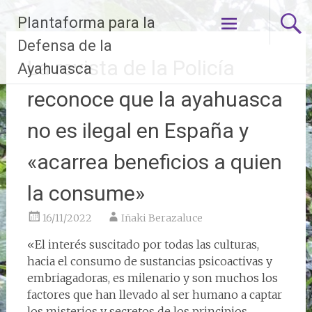
Ir
Plantaforma para la
al
contenido
Defensa de la
La revista de la Policía
Ayahuasca
reconoce que la ayahuasca
no es ilegal en España y
«acarrea beneficios a quien
la consume»
16/11/2022
Iñaki Berazaluce
«El interés suscitado por todas las culturas,
hacia el consumo de sustancias psicoactivas y
embriagadoras, es milenario y son muchos los
factores que han llevado al ser humano a captar
los misterios y secretos de los principios