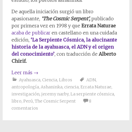
De aquella iniciación surgió un libro
apasionante,
‘The Cosmic Serpent’,
publicado
por primera vez en 1998 y que
Errata Naturae
acaba de publicar
en castellano en una cuidada
edición,
‘La Serpiente Cósmica, la alucinante
historia de la ayahuasca, el ADN y el origen
del conocimiento’
, con traducción de
Alberto
Chirif.
Leer más
→
Ayahuasca
,
Ciencia
,
Libros
ADN
,
antropología
,
Ashaninka
,
ciencia
,
Errata Naturae
,
investigación
,
jeremy narby
,
La serpiente cósmica
,
libro
,
Perú
,
The Cosmic Serpent
8
comentarios