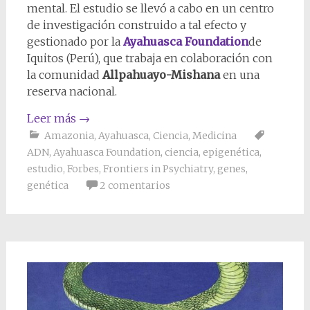
mental. El estudio se llevó a cabo en un centro
de investigación construido a tal efecto y
gestionado por la
Ayahuasca Foundation
de
Iquitos (Perú), que trabaja en colaboración con
la comunidad
Allpahuayo-Mishana
en una
reserva nacional.
Leer más
→
Amazonia
,
Ayahuasca
,
Ciencia
,
Medicina
ADN
,
Ayahuasca Foundation
,
ciencia
,
epigenética
,
estudio
,
Forbes
,
Frontiers in Psychiatry
,
genes
,
genética
2 comentarios