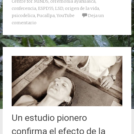
Centre for MINDS
,
ceremonia ayahuasca
,
conferencia
,
ESPD55
,
LSD
,
origen de la vida
,
psicodelica
,
Pucallpa
,
YouTube
Deja un
comentario
Un estudio pionero
confirma el efecto de la