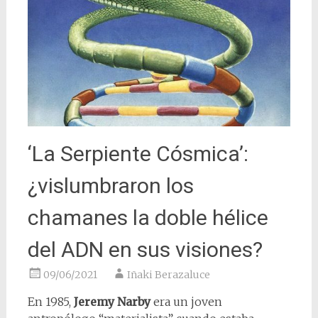
‘La Serpiente Cósmica’:
¿vislumbraron los
chamanes la doble hélice
del ADN en sus visiones?
09/06/2021
Iñaki Berazaluce
En 1985,
Jeremy Narby
era un joven