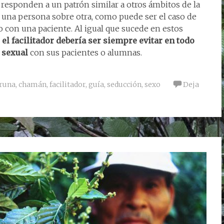
responden a un patrón similar a otros ámbitos de la
e una persona sobre otra, como puede ser el caso de
 con una paciente. Al igual que sucede en estos
o
el facilitador debería ser siempre evitar en todo
n sexual
con sus pacientes o alumnas.
runa
,
chamán
,
facilitador
,
guía
,
seducción
,
sexo
Deja