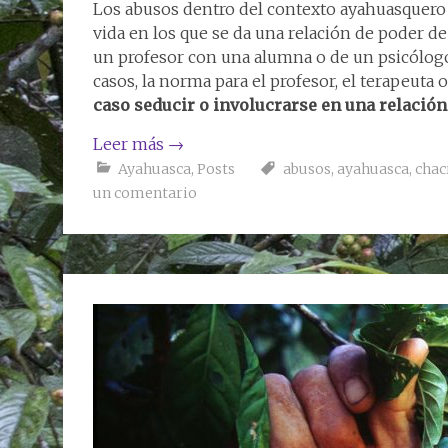
Los abusos dentro del contexto ayahuasquero 
vida en los que se da una relación de poder d
un profesor con una alumna o de un psicólogo
casos, la norma para el profesor, el terapeuta 
caso seducir o involucrarse en una relació
Leer más
→
Ayahuasca
,
Posts
abusos
,
ayahuasca
,
chac
un comentario