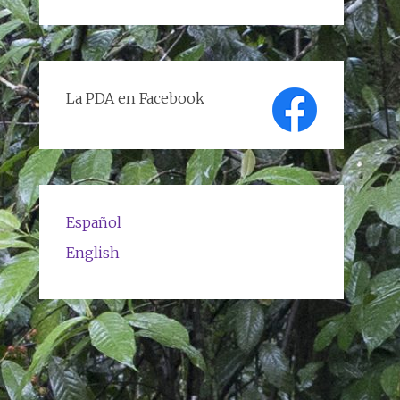
de
textos
La PDA en Facebook
Español
English