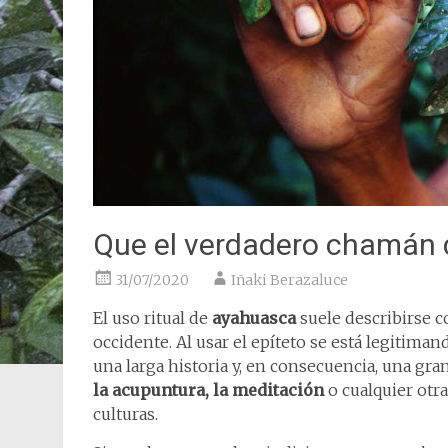
Que el verdadero chamán d
31/07/2020
Iñaki Berazaluce
El uso ritual de
ayahuasca
suele describirse
occidente. Al usar el epíteto se está legitim
una larga historia y, en consecuencia, una gr
la acupuntura, la meditación
o cualquier otra
culturas.