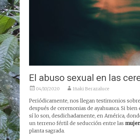
El abuso sexual en las ce
04/10/2020
Iñaki Berazaluce
Periódicamente, nos llegan testimonios sobr
después de ceremonias de ayahuasca. Si bien e
sí lo son, desdichadamente, en América, don
un terreno fértil de seducción entre las
mujer
planta sagrada.