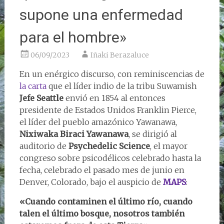
supone una enfermedad
para el hombre»
06/09/2023
Iñaki Berazaluce
En un enérgico discurso, con reminiscencias de
la carta
que el líder indio de la tribu Suwamish
Jefe Seattle
envió en 1854 al entonces
presidente de Estados Unidos Franklin Pierce,
el líder del pueblo amazónico Yawanawa,
Nixiwaka Biraci Yawanawa
, se dirigió al
auditorio de
Psychedelic Science
, el mayor
congreso sobre psicodélicos celebrado hasta la
fecha, celebrado el pasado mes de junio en
Denver, Colorado, bajo el auspicio de
MAPS
:
«
Cuando contaminen el último río, cuando
talen el último bosque, nosotros también