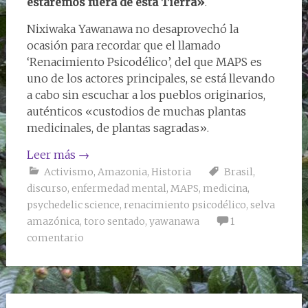
estaremos fuera de esta Tierra
»
.
Nixiwaka Yawanawa no desaprovechó la
ocasión para recordar que el llamado
‘Renacimiento Psicodélico’, del que MAPS es
uno de los actores principales, se está llevando
a cabo sin escuchar a los pueblos originarios,
auténticos «custodios de muchas plantas
medicinales, de plantas sagradas».
Leer más
→
Activismo
,
Amazonia
,
Historia
Brasil
,
discurso
,
enfermedad mental
,
MAPS
,
medicina
,
psychedelic science
,
renacimiento psicodélico
,
selva
amazónica
,
toro sentado
,
yawanawa
1
comentario