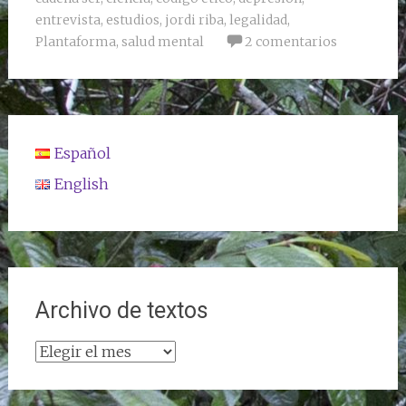
entrevista
,
estudios
,
jordi riba
,
legalidad
,
Plantaforma
,
salud mental
2 comentarios
Español
English
Archivo de textos
Archivo
de
textos