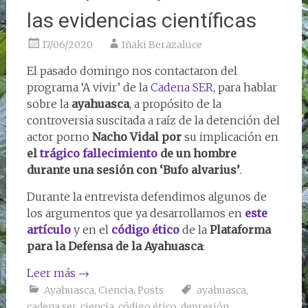
las evidencias científicas
17/06/2020
Iñaki Berazaluce
El pasado domingo nos contactaron del
programa ‘A vivir’ de la
Cadena SER
, para hablar
sobre la
ayahuasca
, a propósito de la
controversia suscitada a raíz de la detención del
actor porno
Nacho Vidal por
su implicación en
el
trágico fallecimiento
de un hombre
durante una sesión con ‘Bufo alvarius’
.
Durante la entrevista defendimos algunos de
los argumentos que ya desarrollamos en
este
artículo
y en el
código ético
de la
Plataforma
para la Defensa de la Ayahuasca
:
Leer más
→
Ayahuasca
,
Ciencia
,
Posts
ayahuasca
,
cadena ser
,
ciencia
,
código ético
,
depresión
,