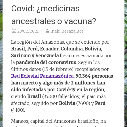
Covid: ¿medicinas
ancestrales o vacuna?
23/02/2021
Iñaki Berazaluce
La región del Amazonas, que se extiende por
Brasil, Perú, Ecuador, Colombia, Bolivia,
Surinam y Venezuela
lleva meses azotada por
la
pandemia del coronavirus
. Según los
últimos datos (15 de febrero) recopilados por
Red Eclesial Panamazónica
, 50.364 personas
han muerto y algo más de 2 millones han
sido infectadas por Covid-19 en la región
,
siendo
Brasil
(35.000 fallecidos) el país más
afectado, seguido por
Bolivia
(7.600) y
Perú
(4.100).
Manaos, capital del Amazonas brasileño, ha