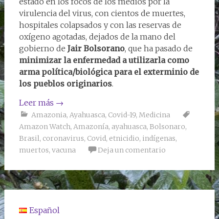
estado en los focos de los medios por la
virulencia del virus, con cientos de muertes,
hospitales colapsados y con las reservas de
oxígeno agotadas, dejados de la mano del
gobierno de
Jair Bolsorano
, que ha pasado de
minimizar la enfermedad a utilizarla como
arma política/biológica para el exterminio de
los pueblos originarios
.
Leer más
→
Amazonia
,
Ayahuasca
,
Covid-19
,
Medicina
Amazon Watch
,
Amazonía
,
ayahuasca
,
Bolsonaro
,
Brasil
,
coronavirus
,
Covid
,
etnicidio
,
indígenas
,
muertos
,
vacuna
Deja un comentario
Español