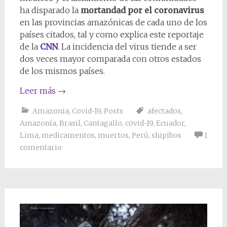
ha disparado la
mortandad por el coronavirus
en las provincias amazónicas de cada uno de los
países citados, tal y como explica este reportaje
de la
CNN
. La incidencia del virus tiende a ser
dos veces mayor comparada con otros estados
de los mismos países.
Leer más
→
Amazonia
,
Covid-19
,
Posts
afectados
,
Amazonía
,
Brasil
,
Cantagallo
,
covid-19
,
Ecuador
,
Lima
,
medicamentos
,
muertos
,
Perú
,
shipibos
1
comentario