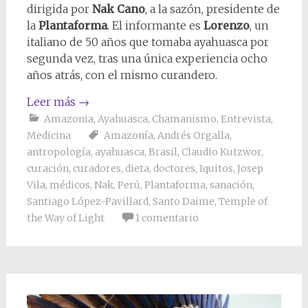
dirigida por
Nak Cano
, a la sazón, presidente de
la
Plantaforma
. El informante es
Lorenzo
, un
italiano de 50 años que tomaba ayahuasca por
segunda vez, tras una única experiencia ocho
años atrás, con el mismo curandero.
Leer más
→
Amazonia
,
Ayahuasca
,
Chamanismo
,
Entrevista
,
Medicina
Amazonía
,
Andrés Orgalla
,
antropología
,
ayahuasca
,
Brasil
,
Claudio Kutzwor
,
curación
,
curadores
,
dieta
,
doctores
,
Iquitos
,
Josep
Vila
,
médicos
,
Nak
,
Perú
,
Plantaforma
,
sanación
,
Santiago López-Pavillard
,
Santo Daime
,
Temple of
the Way of Light
1 comentario