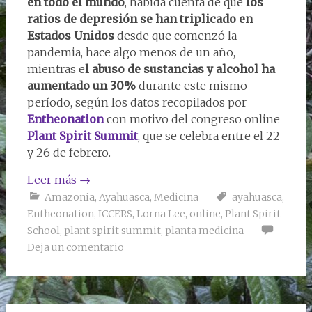
en todo el mundo
, habida cuenta de que
los
ratios de depresión se han triplicado en
Estados Unidos
desde que comenzó la
pandemia, hace algo menos de un año,
mientras e
l abuso de sustancias y alcohol ha
aumentado un 30%
durante este mismo
período, según los datos recopilados por
Entheonation
con motivo del congreso online
Plant Spirit Summit
, que se celebra entre el 22
y 26 de febrero.
Leer más
→
Amazonia
,
Ayahuasca
,
Medicina
ayahuasca
,
Entheonation
,
ICCERS
,
Lorna Lee
,
online
,
Plant Spirit
School
,
plant spirit summit
,
planta medicina
Deja un comentario