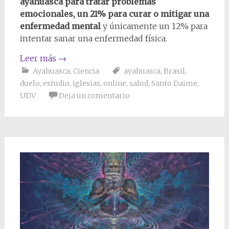
ayahuasca para tratar problemas
emocionales, un 21% para curar o mitigar una
enfermedad mental
y únicamente un 12% para
intentar sanar una enfermedad física.
Leer más
→
Ayahuasca
,
Ciencia
ayahuasca
,
Brasil
,
duelo
,
estudio
,
iglesias
,
online
,
salud
,
Santo Daime
,
UDV
Deja un comentario