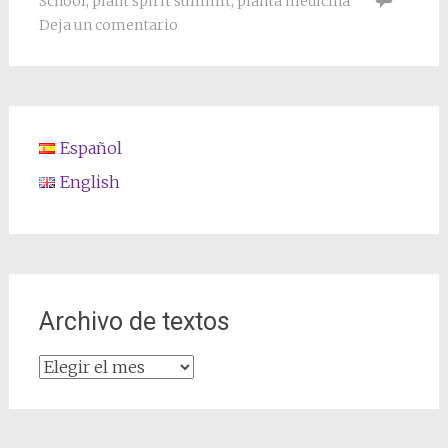
School
,
plant spirit summit
,
planta medicina
Deja un comentario
Español
English
Archivo de textos
Archivo
de
textos