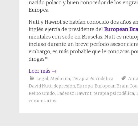
nacido polaco y buen conocedor de los engran
Europea.
Nutt y Hawrot se habían conocido dos años ante
inglés ejercía de presidente del
European Bra
mentales con sede en Bruselas. Nutt es neurop
incluso durante un breve período asesor cientí
embargo, es más probable que le conozcas por 
drogas*:
Leer más
→
Legal
,
Medicina
,
Terapia Psicodélica
Aman
David Nutt
,
depresión
,
Europa
,
European Brain Cou
Reino Unido
,
Tadeusz Hawrot
,
terapia psicodélica
,
comentarios