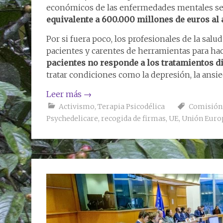
económicos de las enfermedades mentales se
equivalente a 600.000 millones de euros al
Por si fuera poco, los profesionales de la sal
pacientes y carentes de herramientas para hac
pacientes no responde a los tratamientos d
tratar condiciones como la depresión, la ansie
Leer más
→
Activismo
,
Terapia Psicodélica
Comisión
Psychedelicare
,
recogida de firmas
,
UE
,
Unión Euro