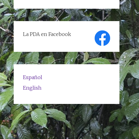
de
textos
La PDA en Facebook
Español
English