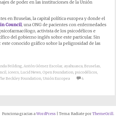
ajes de poder en las instituciones de la Unión
s en Bruselas, la capital política europea y donde el
in Council
, una ONG de pacientes con enfermedades
sicofarmacólogo, activista de los psicodélicos e
fico del gobierno inglés sobre este particular. Sin
este conocido gráfico sobre la peligrosidad de las
da Feilding
,
Antón Gómez Escolar
,
ayahuasca
,
Bruselas
,
ncil
,
iceers
,
Lucid News
,
Open Foundation
,
psicodélicos
,
The Beckley Foundation
,
Unión Europea
4
Funciona gracias a
WordPress
|
Tema: Radiate por
ThemeGrill
.