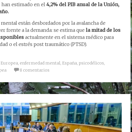
 han estimado en el
4,2% del PIB anual de la Unión,
 año.
ud mental están desbordados por la avalancha de
er frente a la demanda: se estima que
la mitad de los
isponibles
actualmente en el sistema médico para
dad o el estrés post traumático (PTSD).
 Europea
,
enfermedad mental
,
España
,
psicodélicos
,
pea
8 comentarios