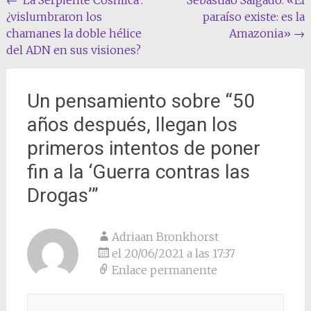
Navegación
¿vislumbraron los
paraíso existe: es la
de
chamanes la doble hélice
Amazonia»
→
la
del ADN en sus visiones?
entrada
Un pensamiento sobre “
50
años después, llegan los
primeros intentos de poner
fin a la ‘Guerra contras las
Drogas’
”
Adriaan Bronkhorst
el 20/06/2021 a las 17:37
Enlace permanente