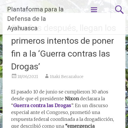
Ir
Plantaforma para la
al
contenido
Defensa de la
50 años después, llegan los
Ayahuasca
primeros intentos de poner
fin a la ‘Guerra contras las
Drogas’
18/06/2021
Iñaki Berazaluce
El pasado 10 de junio se cumplieron 30 años
desde que el presidente
Nixon
declarara la
“
Guerra contra las Drogas
”. En un discurso
especial ante el Congreso, prometió una
respuesta federal coordinada a la drogadicción,
que describió como una
“emergencia