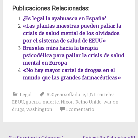
Publicaciones Relacionadas:
¿Es legal la ayahuasca en España?
«Las plantas maestras pueden paliar la
crisis de salud mental de los olvidados
por el sistema de salud de EEUU»
Bruselas mira hacia la terapia
psicodélica para paliar la crisis de salud
mental en Europa
«No hay mayor cartel de drogas en el
mundo que las grandes farmacéuticas»
Legal
#50yearsoffailure
,
1971
,
carteles
,
EEUU
,
guerra
,
muerte
,
Nixon
,
Reino Unido
,
war on
drugs
,
Washington
1 comentario
←
‘La Serpiente Cósmica’:
Sebastião Salgado: «El