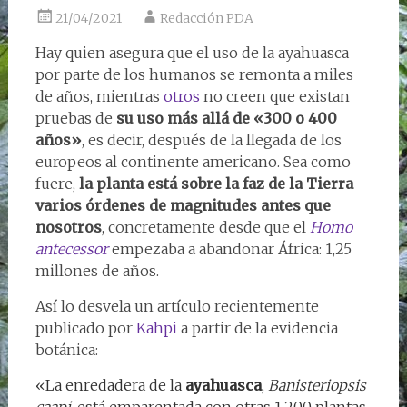
21/04/2021
Redacción PDA
Hay quien asegura que el uso de la ayahuasca
por parte de los humanos se remonta a miles
de años, mientras
otros
no creen que existan
pruebas de
su uso más allá de «300 o 400
años»
, es decir, después de la llegada de los
europeos al continente americano. Sea como
fuere,
la planta está sobre la faz de la Tierra
varios órdenes de magnitudes antes que
nosotros
, concretamente desde que el
Homo
antecessor
empezaba a abandonar África: 1,25
millones de años.
Así lo desvela un artículo recientemente
publicado por
Kahpi
a partir de la evidencia
botánica:
«La enredadera de la
ayahuasca
,
Banisteriopsis
caapi
, está emparentada con otras 1.200 plantas