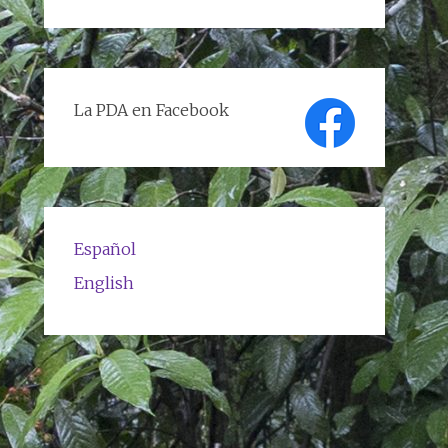
de
textos
La PDA en Facebook
Español
English