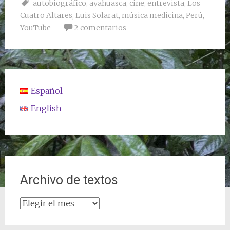
autobiográfico
,
ayahuasca
,
cine
,
entrevista
,
Los
Cuatro Altares
,
Luis Solarat
,
música medicina
,
Perú
,
YouTube
2 comentarios
Español
English
Archivo de textos
Archivo
de
textos