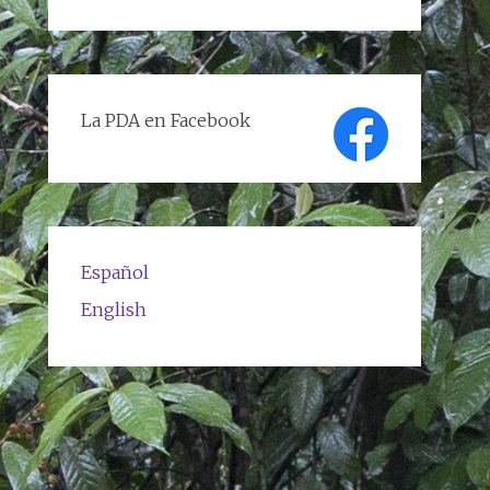
de
textos
La PDA en Facebook
Español
English