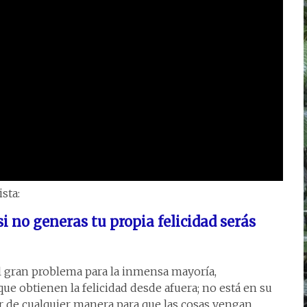
sta:
i no generas tu propia felicidad serás
 el gran problema para la inmensa mayoría,
e obtienen la felicidad desde afuera; no está en su
ar de cualquier manera para que las cosas vengan