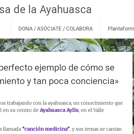
nsa de la Ayahuasca
DONA / ASÓCIATE / COLABORA
Plantafor
l perfecto ejemplo de cómo se
miento y tan poca conciencia»
años trabajando con la ayahuasca, un conocimiento que
2 en su centro de
Ayahuasca Ayllu
, en el Valle
la llamada
“canción medicina”
, y sus temas se cantan