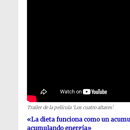
Trailer de la película ‘Los cuatro altares’.
«La dieta funciona como un acumul
acumulando energía»