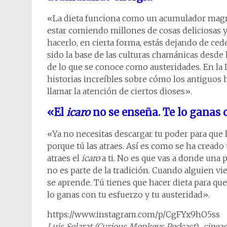
«La dieta funciona como un acumulador magné
estar comiendo millones de cosas deliciosas y
hacerlo, en cierta forma, estás dejando de ced
sido la base de las culturas chamánicas desde 
de lo que se conoce como austeridades. En la 
historias increíbles sobre cómo los antiguos h
llamar la atención de ciertos dioses».
«El
icaro
no se enseña. Te lo ganas 
«Ya no necesitas descargar tu poder para que la
porque tú las atraes. Así es como se ha creado t
atraes el
icaro
a ti. No es que vas a donde una 
no es parte de la tradición. Cuando alguien v
se aprende. Tú tienes que hacer dieta para que 
lo ganas con tu esfuerzo y tu austeridad».
https://www.instagram.com/p/CgFYx9hO5ss
Luis Solarat (Curious Monkeys Podcast
)
, cinea