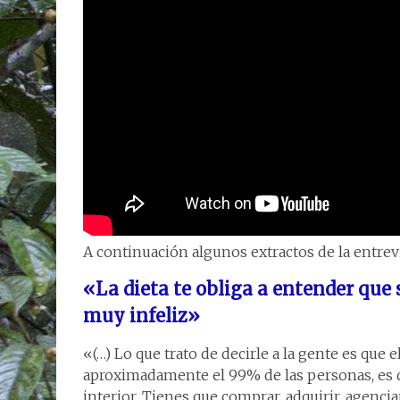
A continuación algunos extractos de la entrevi
«La dieta te obliga a entender que s
muy infeliz»
«(…) Lo que trato de decirle a la gente es que
aproximadamente el 99% de las personas, es qu
interior. Tienes que comprar, adquirir, agenci