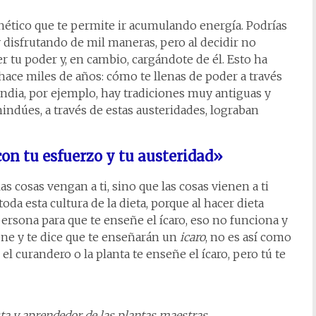
tico que te permite ir acumulando energía. Podrías
 disfrutando de mil maneras, pero al decidir no
er tu poder y, en cambio, cargándote de él. Esto ha
hace miles de años: cómo te llenas de poder a través
India, por ejemplo, hay tradiciones muy antiguas y
indúes, a través de estas austeridades, lograban
con tu esfuerzo y tu austeridad»
s cosas vengan a ti, sino que las cosas vienen a ti
oda esta cultura de la dieta, porque al hacer dieta
persona para que te enseñe el ícaro, eso no funciona y
iene y te dice que te enseñarán un
icaro
, no es así como
el curandero o la planta te enseñe el ícaro, pero tú te
sta y aprendedor de las plantas maestras.