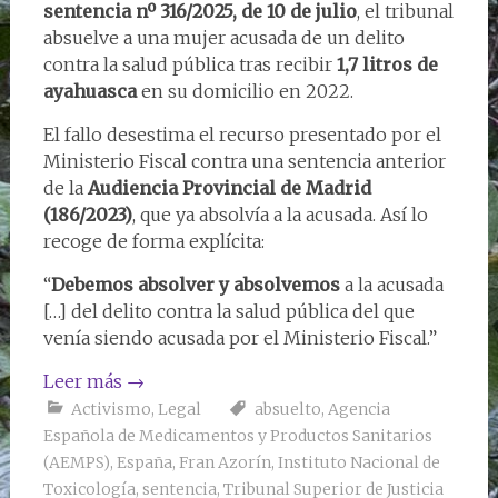
sentencia nº 316/2025, de 10 de julio
, el tribunal
absuelve a una mujer acusada de un delito
contra la salud pública tras recibir
1,7 litros de
ayahuasca
en su domicilio en 2022.
El fallo desestima el recurso presentado por el
Ministerio Fiscal contra una sentencia anterior
de la
Audiencia Provincial de Madrid
(186/2023)
, que ya absolvía a la acusada. Así lo
recoge de forma explícita:
“
Debemos absolver y absolvemos
a la acusada
[…] del delito contra la salud pública del que
venía siendo acusada por el Ministerio Fiscal.”
Leer más
→
Activismo
,
Legal
absuelto
,
Agencia
Española de Medicamentos y Productos Sanitarios
(AEMPS)
,
España
,
Fran Azorín
,
Instituto Nacional de
Toxicología
,
sentencia
,
Tribunal Superior de Justicia