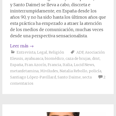
y Santo Daime) se lleva a cabo, discreta e
ininterrumpidamente, en España desde los
años 90, y no ha sido hasta los últimos años que
esta práctica ha empezado a atraer la atención
de los medios de comunicación, muchas veces
desde una perspectiva sensacionalista.
Leer más
→
Entrevista
,
Legal
,
Religión
ADF
,
Asociación
Eleusis
,
ayahuasca
,
biomédico
,
caza de brujas
,
dmt
,
España
,
Fran Azorín
,
Francia
,
Italia
,
Lucid News
,
metanfetamina
,
Miviludes
,
Natalia Rebollo
,
policía
,
Santiago López-Pavillard
,
Santo Daime
,
secta
2
comentarios