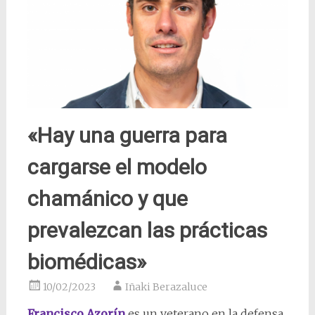
«Hay una guerra para
cargarse el modelo
chamánico y que
prevalezcan las prácticas
biomédicas»
10/02/2023
Iñaki Berazaluce
Francisco Azorín
es un veterano en la defensa