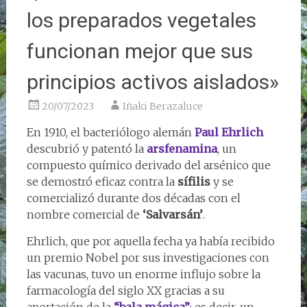
los preparados vegetales
funcionan mejor que sus
principios activos aislados»
20/07/2023
Iñaki Berazaluce
En 1910, el bacteriólogo alemán
Paul Ehrlich
descubrió y patentó la
arsfenamina
, un
compuesto químico derivado del arsénico que
se demostró eficaz contra la
sífilis
y se
comercializó durante dos décadas con el
nombre comercial de
‘Salvarsán’
.
Ehrlich, que por aquella fecha ya había recibido
un premio Nobel por sus investigaciones con
las vacunas, tuvo un enorme influjo sobre la
farmacología del siglo XX gracias a su
aportación de la
“bala mágica”
: es decir, un