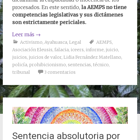
procesados. En este sentido,
la AEMPS no tiene
competencias legislativas y sus dictámenes
son estrictamente periciales.
Leer más
→
Activismo
,
Ayahuasca
,
Legal
AEMPS
,
Asociación Eleusis
,
falacia
,
iceers
,
informe
,
juicio
,
juicios
,
juicios de valor
,
Lidia Fernández Matellano
,
policía
,
prohibicionismo
,
sentencias
,
técnico
,
tribunal
3 comentarios
Sentencia absolutoria por