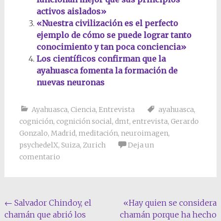
activos aislados»
«Nuestra civilización es el perfecto
ejemplo de cómo se puede lograr tanto
conocimiento y tan poca conciencia»
Los científicos confirman que la
ayahuasca fomenta la formación de
nuevas neuronas
Ayahuasca
,
Ciencia
,
Entrevista
ayahuasca
,
cognición
,
cognición social
,
dmt
,
entrevista
,
Gerardo
Gonzalo
,
Madrid
,
meditación
,
neuroimagen
,
psychedelX
,
Suiza
,
Zurich
Deja un
comentario
Navegación
←
Salvador Chindoy, el
«Hay quien se considera
chamán que abrió los
chamán porque ha hecho
de