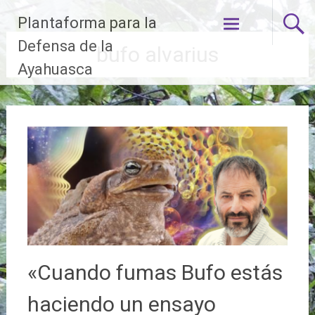
Ir
Plantaforma para la
al
contenido
Defensa de la
bufo alvarius
Ayahuasca
«Cuando fumas Bufo estás
haciendo un ensayo