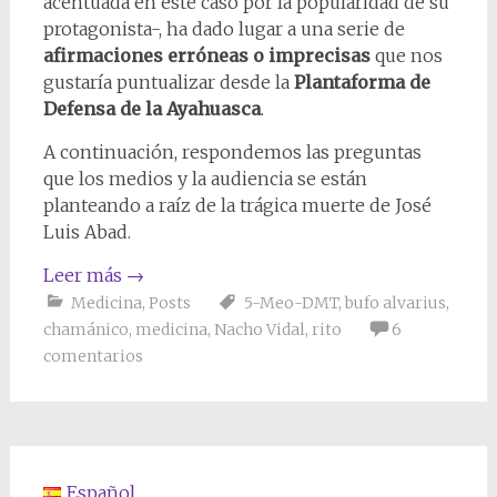
acentuada en este caso por la popularidad de su
protagonista-, ha dado lugar a una serie de
afirmaciones erróneas o imprecisas
que nos
gustaría puntualizar desde la
Plantaforma de
Defensa de la Ayahuasca
.
A continuación, respondemos las preguntas
que los medios y la audiencia se están
planteando a raíz de la trágica muerte de José
Luis Abad.
Leer más
→
Medicina
,
Posts
5-Meo-DMT
,
bufo alvarius
,
chamánico
,
medicina
,
Nacho Vidal
,
rito
6
comentarios
Español