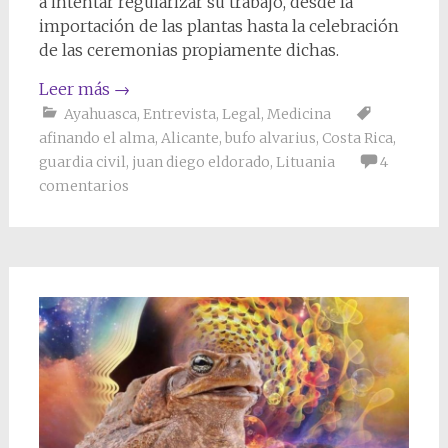
a intentar regularizar su trabajo, desde la
importación de las plantas hasta la celebración
de las ceremonias propiamente dichas.
Leer más
→
Ayahuasca
,
Entrevista
,
Legal
,
Medicina
afinando el alma
,
Alicante
,
bufo alvarius
,
Costa Rica
,
guardia civil
,
juan diego eldorado
,
Lituania
4
comentarios