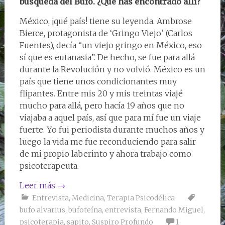
búsqueda del Bufo. ¿Qué has encontrado allí?
México, ¡qué país! tiene su leyenda. Ambrose
Bierce, protagonista de ‘Gringo Viejo’ (Carlos
Fuentes), decía “un viejo gringo en México, eso
sí que es eutanasia”. De hecho, se fue para allá
durante la Revolución y no volvió. México es un
país que tiene unos condicionantes muy
flipantes. Entre mis 20 y mis treintas viajé
mucho para allá, pero hacía 19 años que no
viajaba a aquel país, así que para mí fue un viaje
fuerte. Yo fui periodista durante muchos años y
luego la vida me fue reconduciendo para salir
de mi propio laberinto y ahora trabajo como
psicoterapeuta.
Leer más
→
Entrevista
,
Medicina
,
Terapia Psicodélica
bufo alvarius
,
bufoteína
,
entrevista
,
Fernando Miguel
,
psicoterapia
,
sapito
,
Suspiro Profundo
1