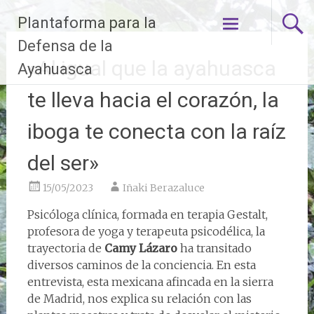
Ir
Plantaforma para la
al
contenido
Defensa de la
«Al igual que la ayahuasca
Ayahuasca
te lleva hacia el corazón, la
iboga te conecta con la raíz
del ser»
15/05/2023
Iñaki Berazaluce
Psicóloga clínica, formada en terapia Gestalt,
profesora de yoga y terapeuta psicodélica, la
trayectoria de
Camy Lázaro
ha transitado
diversos caminos de la conciencia. En esta
entrevista, esta mexicana afincada en la sierra
de Madrid, nos explica su relación con las