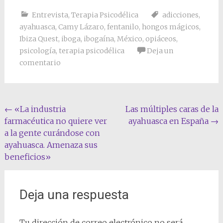
Entrevista
,
Terapia Psicodélica
adicciones
,
ayahuasca
,
Camy Lázaro
,
fentanilo
,
hongos mágicos
,
Ibiza Quest
,
iboga
,
ibogaína
,
México
,
opiáceos
,
psicología
,
terapia psicodélica
Deja un
comentario
Navegación
←
«La industria
Las múltiples caras de la
farmacéutica no quiere ver
ayahuasca en España
→
de
a la gente curándose con
la
ayahuasca. Amenaza sus
entrada
beneficios»
Deja una respuesta
Tu dirección de correo electrónico no será