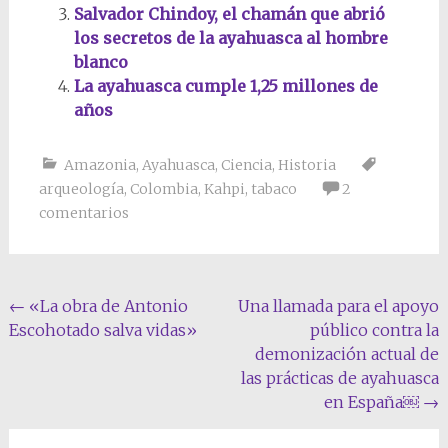
Salvador Chindoy, el chamán que abrió
los secretos de la ayahuasca al hombre
blanco
La ayahuasca cumple 1,25 millones de
años
Amazonia
,
Ayahuasca
,
Ciencia
,
Historia
arqueología
,
Colombia
,
Kahpi
,
tabaco
2
comentarios
Navegación
←
«La obra de Antonio
Una llamada para el apoyo
Escohotado salva vidas»
público contra la
de
demonización actual de
la
las prácticas de ayahuasca
entrada
en España￼
→