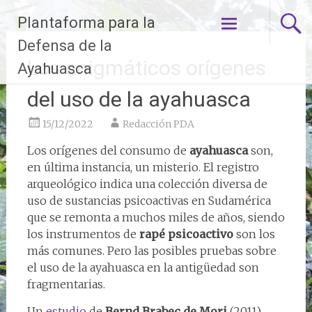
Ir
Plantaforma para la
al
contenido
Defensa de la
Los enigmáticos orígenes
Ayahuasca
del uso de la ayahuasca
15/12/2022
Redacción PDA
Los orígenes del consumo de
ayahuasca
son,
en última instancia, un misterio. El registro
arqueológico indica una colección diversa de
uso de sustancias psicoactivas en Sudamérica
que se remonta a muchos miles de años, siendo
los instrumentos de
rapé psicoactivo
son los
más comunes. Pero las posibles pruebas sobre
el uso de la ayahuasca en la antigüedad son
fragmentarias.
Un
estudio
de
Bernd Brabec de Mori
(2011)