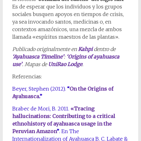
Es de esperar que los individuos y los grupos
sociales busquen apoyos en tiempos de crisis,
ya sea invocando santos, medicinas o, en
contextos amazónicos, una mezcla de ambos
llamada «espíritus maestros de las plantas».
Publicado originalmente en
Kahpi
dentro de
‘Ayahuasca Timeline’
:
‘Origins of ayahuasca
use’
. Mapas de
UniRao Lodge
.
Referencias:
Beyer, Stephen (2012).
“
On the Origins of
Ayahuasca
.”
Brabec de Mori, B. 2011.
«Tracing
hallucinations: Contributing to a critical
ethnohistory of ayahuasca usage in the
Peruvian Amazon
”
. En The
Internationalization of Ayahuasca B. C. Labate &